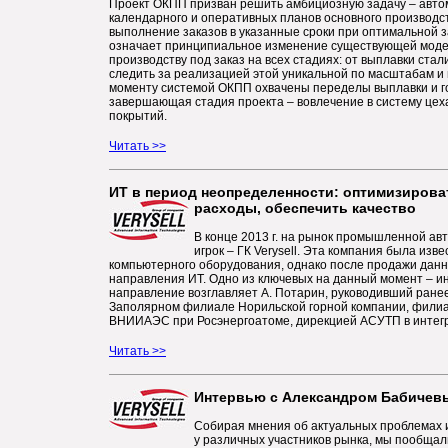
Проект ОКПП призван решить амбициозную задачу – авто
календарного и оперативных планов основного производс
выполнение заказов в указанные сроки при оптимальной з
означает принципиальное изменение существующей модел
производству под заказ на всех стадиях: от выплавки ста
следить за реализацией этой уникальной по масштабам и
моменту системой ОКПП охвачены переделы выплавки и го
завершающая стадия проекта – вовлечение в систему цех
покрытий.
Читать >>
ИТ в период неопределенности: оптимизирова
расходы, о
беспечить качество
В конце 2013 г. на рынок промышленной а
игрок – ГК Verysell. Эта компания была изв
компьютерного оборудования, однако после продажи данно
направления ИТ. Одно из ключевых на данный момент – и
направление возглавляет А. Потарин, руководивший ране
Заполярном филиале Норильской горной компании, фили
ВНИИАЭС при Росэнергоатоме, дирекцией АСУТП в интегр
Читать >>
Интервью с Александром Бабичев
Собирая мнения об актуальных проблемах 
у различных участников рынка, мы пообщал