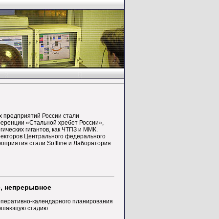
 предприятий России стали
еренции «Стальной хребет России»,
ических гигантов, как ЧТПЗ и ММК.
ректоров Центрального федерального
оприятия стали Softline и Лаборатория
е, непрерывное
оперативно-календарного планирования
ершающую стадию