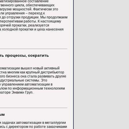
матизированное составление
твенного цикла, обеспечивающих
агрузке мощностей. Фактически это
и управления – переход к
ли до отгрузки продукции. Мы продолжаем
 перспективам работы. К настоящему
рячей прокатки, реализуется
а холодной прокатки и цеха нанесения
ть процессы, сократить
втоматизации вышел новый активный
естна многим как крупный дистрибьютор
го бизнеса она стала развивать другие
ндустриальные системы. Это
е управлением автоматизации в
алом по информационным технологиям
аторе Энвижн Груп.
ым
и задачах автоматизации в металлургии
ись с директором по работе заказчиками