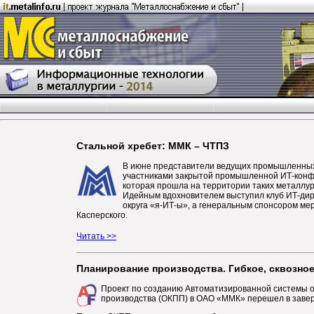
Стальной хребет: ММК – ЧТПЗ
В июне представители ведущих промышленных
участниками закрытой промышленной ИТ-конф
которая прошла на территории таких металлург
Идейным вдохновителем выступил клуб ИТ-ди
округа «я-ИТ-ы», а генеральным спонсором мер
Касперского.
Читать >>
Планирование производства. Гибкое, сквозно
Проект по созданию Автоматизированной системы 
производства (ОКПП) в ОАО «ММК» перешел в зав